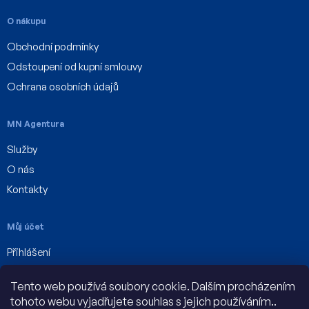
O nákupu
Obchodní podmínky
Odstoupení od kupní smlouvy
Ochrana osobních údajů
MN Agentura
Služby
O nás
Kontakty
Můj účet
Přihlášení
Registrace
Tento web používá soubory cookie. Dalším procházením
Můj účet
tohoto webu vyjadřujete souhlas s jejich používáním..