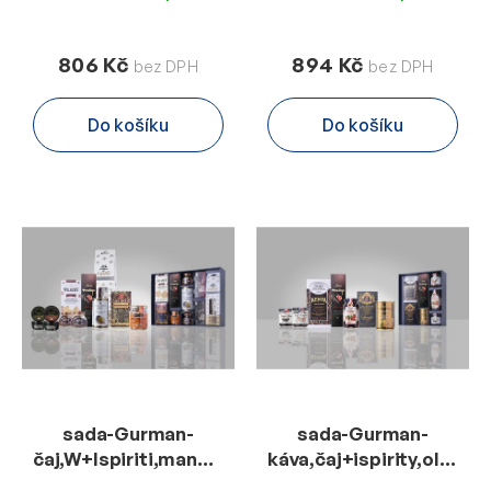
806 Kč
894 Kč
Do košíku
Do košíku
sada-Gurman-
sada-Gurman-
čaj,W+Ispiriti,mandle,2xBridges,paštika,olivy,fuet
káva,čaj+ispirity,olivy+3
300g
Lucien-K/O