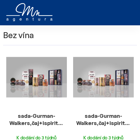
Přejít
na
obsah
Bez vína
V
ý
p
i
s
p
r
o
d
u
sada-Gurman-
sada-Gurman-
k
Walkers,čaj+ispirity,olivy+2xBridges,paštika-
Walkers,čaj+ispirity,oli
t
EB
EB
ů
K dodání do 3 týdnů
K dodání do 3 týdnů