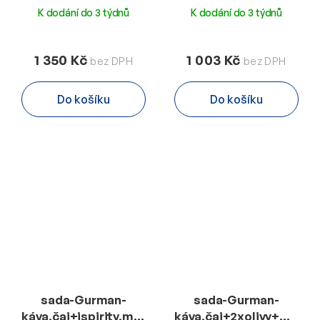
K dodání do 3 týdnů
K dodání do 3 týdnů
1 350 Kč
1 003 Kč
Do košíku
Do košíku
sada-Gurman-
sada-Gurman-
káva,čaj+ispirity,mandle+3x
káva,čaj+2xolivy+mandl