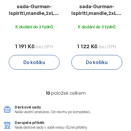
sada-Gurman-
sada-Gurman-
Ispiriti,mandle,2xLucien,paštika,káva,čaj-
Ispiriti,mandle,2xLucien
Brasil
300g
K dodání do 3 týdnů
K dodání do 3 týdnů
1 191 Kč
1 122 Kč
Do košíku
Do košíku
10
položek celkem
O
v
l
Dárkové sady
á
Naše vlastní produkce.
Od návrhu po kompletaci.
d
a
Darujete příběh
Naše dárkové sady v sobě
nesou různé příběhy
c