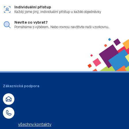
í
Individuální přístup
p
Každý jsme jiný, individuální
přístup u každé objednávky
r
v
Nevíte co vybrat?
k
Pomáháme s výběrem. Nebo
rovnou navštivte naši vzorkovnu.
y
v
ý
p
i
s
u
Z
á
Zákaznická podpora
p
a
t
í
všechny kontakty