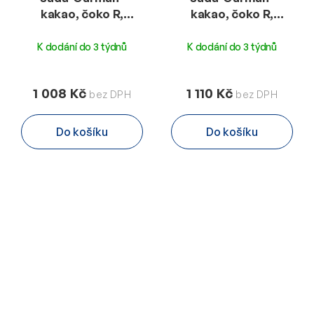
kakao, čoko R,
kakao, čoko R,
Mogyi,mandle,káva,čaj
Mogyi,mandle,káva,čaj
- C-A-K
- C-F-K-Fuet 150g
K dodání do 3 týdnů
K dodání do 3 týdnů
1 008 Kč
1 110 Kč
Do košíku
Do košíku