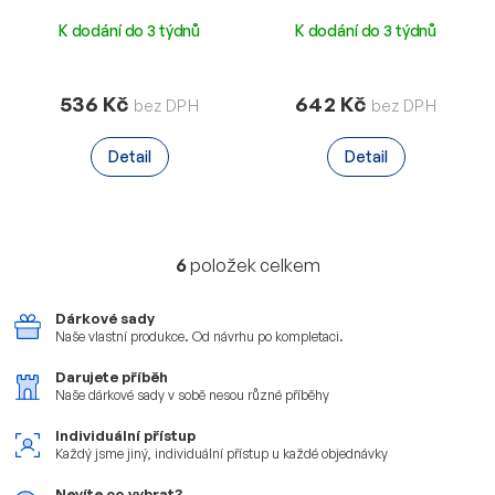
Schokis 100g
D'or 24x10g-Hořká
K dodání do 3 týdnů
K dodání do 3 týdnů
536 Kč
642 Kč
Detail
Detail
6
položek celkem
O
v
l
Dárkové sady
á
Naše vlastní produkce.
Od návrhu po kompletaci.
d
a
Darujete příběh
Naše dárkové sady v sobě
nesou různé příběhy
c
í
Individuální přístup
p
Každý jsme jiný, individuální
přístup u každé objednávky
r
v
Nevíte co vybrat?