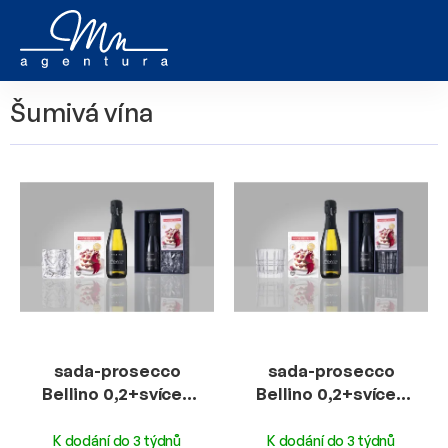
Přejít
na
obsah
Šumivá vína
V
ý
p
i
s
p
r
o
d
u
sada-prosecco
sada-prosecco
k
Bellino 0,2+svícen
Bellino 0,2+svícen
t
Cube+svíčky 6ks
Square+svíčky 6ks
ů
K dodání do 3 týdnů
K dodání do 3 týdnů