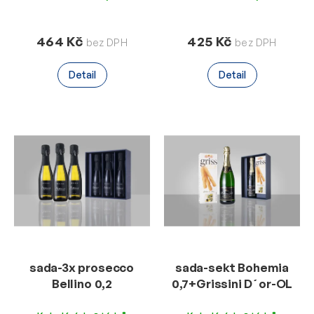
464 Kč
425 Kč
Detail
Detail
sada-3x prosecco
sada-sekt Bohemia
Bellino 0,2
0,7+Grissini D´or-OL