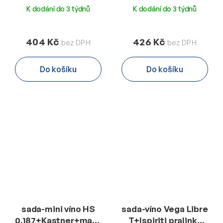
K dodání do 3 týdnů
K dodání do 3 týdnů
404 Kč
426 Kč
Do košíku
Do košíku
sada-mini víno HS
sada-víno Vega Libre
0,187+Kastner+mandle
T+Ispiriti pralinky