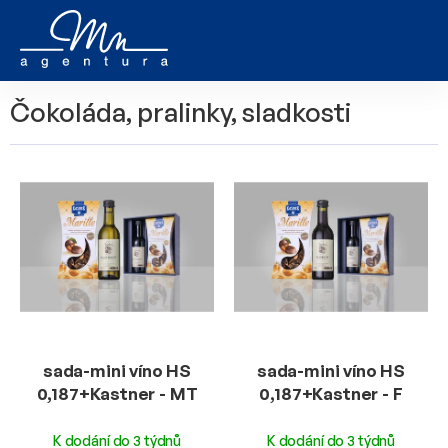
Přejít
na
obsah
Čokoláda, pralinky, sladkosti
V
ý
p
i
s
p
r
o
d
u
sada-mini víno HS
sada-mini víno HS
k
0,187+Kastner - MT
0,187+Kastner - F
t
ů
K dodání do 3 týdnů
K dodání do 3 týdnů