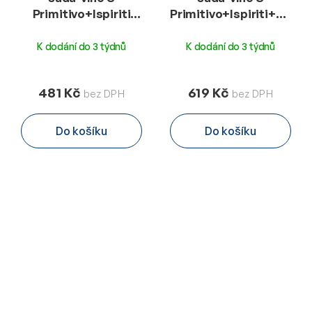
Primitivo+Ispiriti
Primitivo+Ispiriti+mand
pralinky 44g-oříšek
125g-višeň
M
K dodání do 3 týdnů
K dodání do 3 týdnů
481 Kč
619 Kč
Do košíku
Do košíku