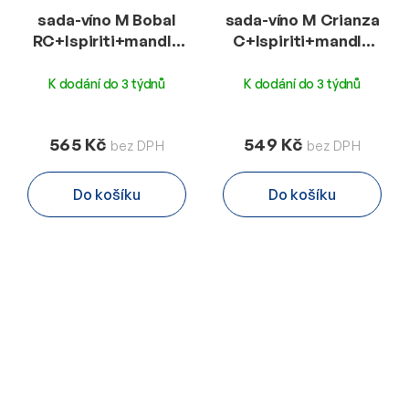
sada-víno M Bobal
sada-víno M Crianza
RC+Ispiriti+mandle
C+Ispiriti+mandle
125g-OH
125g-OM
K dodání do 3 týdnů
K dodání do 3 týdnů
565 Kč
549 Kč
Do košíku
Do košíku