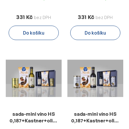
331 Kč
331 Kč
Do košíku
Do košíku
sada-mini víno HS
sada-mini víno HS
0,187+Kastner+olivy
0,187+Kastner+olivy
280g - MT-C
350g - F-L