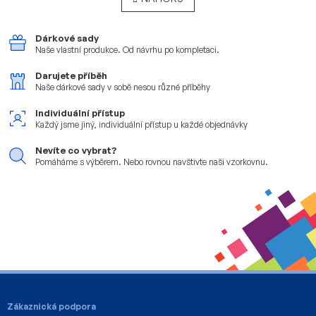
k
á
o
d
v
a
Dárkové sady
á
c
Naše vlastní produkce.
Od návrhu po kompletaci.
n
í
í
Darujete příběh
p
Naše dárkové sady v sobě
nesou různé příběhy
r
v
Individuální přístup
k
Každý jsme jiný, individuální
přístup u každé objednávky
y
v
Nevíte co vybrat?
ý
Pomáháme s výběrem. Nebo
rovnou navštivte naši vzorkovnu.
p
i
s
u
Z
á
Zákaznická podpora
p