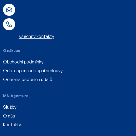
a
t
í
všechny kontakty
O nákupu
Obchodní podmínky
Odstoupení od kupní smlouvy
Ochrana osobních údajů
MN Agentura
Služby
O nás
Kontakty