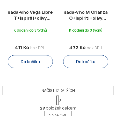
sada-víno Vega Libre
sada-víno M Crianza
T+Ispiriti+olivy
C+Ispiriti+olivy
E280g-OH
E280g-OM
K dodání do 3 týdnů
K dodání do 3 týdnů
411 Kč
472 Kč
Do košíku
Do košíku
NAČÍST 12 DALŠÍCH
S
1
3
t
O
r
29
položek celkem
v
á
l
n
NAHORU