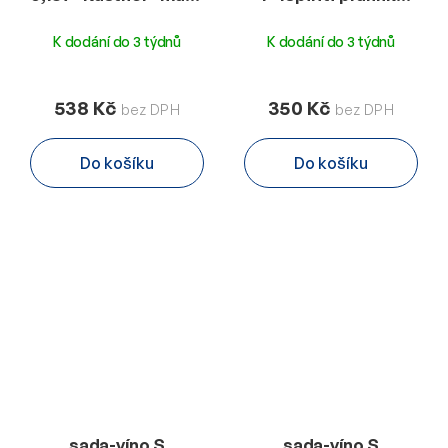
125g+olivy 280g - P
44g-oříšek H
K dodání do 3 týdnů
K dodání do 3 týdnů
538 Kč
350 Kč
Do košíku
Do košíku
sada-víno S
sada-víno S