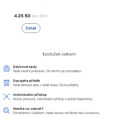
425 Kč
Detail
1
položek celkem
O
v
l
Dárkové sady
á
Naše vlastní produkce.
Od návrhu po kompletaci.
d
a
Darujete příběh
Naše dárkové sady v sobě
nesou různé příběhy
c
í
Individuální přístup
p
Každý jsme jiný, individuální
přístup u každé objednávky
r
v
Nevíte co vybrat?
k
Pomáháme s výběrem. Nebo
rovnou navštivte naši vzorkovnu.
y