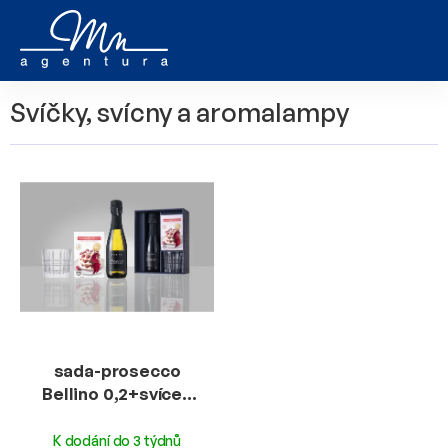
Přejít
na
obsah
Svíčky, svícny a aromalampy
V
ý
p
i
s
p
r
o
d
u
sada-prosecco
k
Bellino 0,2+svícen
t
Square+svíčky 6ks
ů
K dodání do 3 týdnů