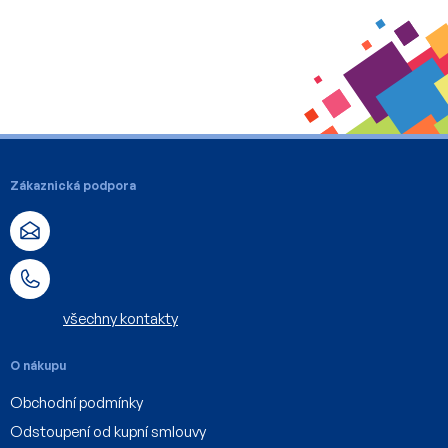
v
ý
p
i
s
u
Z
á
Zákaznická podpora
p
a
t
í
všechny kontakty
O nákupu
Obchodní podmínky
Odstoupení od kupní smlouvy