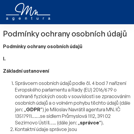
Přejít
na
obsah
Podmínky ochrany osobních údajů
Podmínky ochrany osobních údajů
I.
Základní ustanovení
Správcem osobních údajů podle čl. 4 bod 7 nařízení
Evropského parlamentu a Rady (EU) 2016/679 o
ochraně fyzických osob v souvislosti se zpracováním
osobních údajů a o volném pohybu těchto údajů (dále
jen: „
GDPR
”) je Miloslav Navrátil agentura MN. IČ
13517911……se sídlem Průmyslová 1112, 391 02
Sezimovo Ústí II…..
(dále jen: „
správce
“).
Kontaktní údaje správce jsou