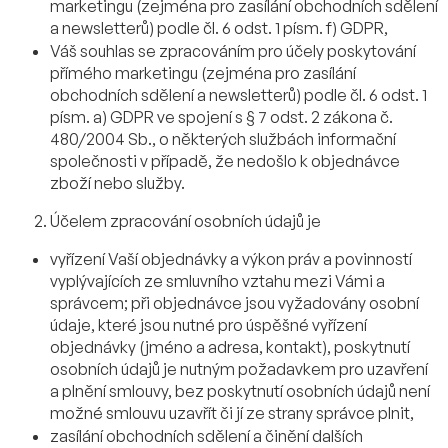
marketingu (zejména pro zasílání obchodních sdělení
a newsletterů) podle čl. 6 odst. 1 písm. f) GDPR,
Váš souhlas se zpracováním pro účely poskytování
přímého marketingu (zejména pro zasílání
obchodních sdělení a newsletterů) podle čl. 6 odst. 1
písm. a) GDPR ve spojení s § 7 odst. 2 zákona č.
480/2004 Sb., o některých službách informační
společnosti v případě, že nedošlo k objednávce
zboží nebo služby.
Účelem zpracování osobních údajů je
vyřízení Vaší objednávky a výkon práv a povinností
vyplývajících ze smluvního vztahu mezi Vámi a
správcem; při objednávce jsou vyžadovány osobní
údaje, které jsou nutné pro úspěšné vyřízení
objednávky (jméno a adresa, kontakt), poskytnutí
osobních údajů je nutným požadavkem pro uzavření
a plnění smlouvy, bez poskytnutí osobních údajů není
možné smlouvu uzavřít či jí ze strany správce plnit,
zasílání obchodních sdělení a činění dalších