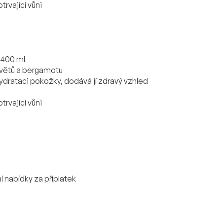
rvající vůni
 400 ml
h květů a bergamotu
ydrataci pokožky, dodává jí zdravý vzhled
rvající vůni
í nabídky za příplatek