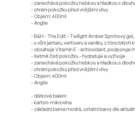
- zanechává pokožku hebkou a hladkou s dlouhot
- chrání pokožku před vnějšími vlivy
- Objem: 400ml
- Anglie
- B&H - The Edit - Twilight Amber Sprchový gel,
- s vůní jantaru, vertiveru a vanilky, s tónu bílýc
- obsahuje Vitamín E - antioxidant, podporuje h
- šetrně čistí pokožku - hydratuje a vyživuje
- zanechává pokožku hebkou a hladkou s dlouhot
- chrání pokožku před vnějšími vlivy
- Objem: 400ml
- Anglie
- dárkové balení
- karton-mikrovlna
- základní barva modrá, ostatní barvy dle aktuáln