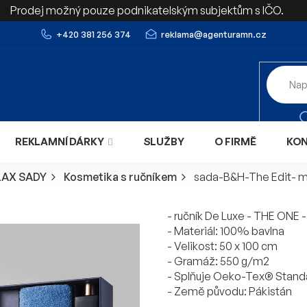
Prodej možný pouze podnikatelským subjektům s IČO.
+420 381 256 374
reklama@agenturamn.cz
REKLAMNÍ DÁRKY
SLUŽBY
O FIRMĚ
KO
LAX SADY
Kosmetika s ručníkem
sada-B&H-The Edit- m
- ručník De Luxe - THE ONE 
- Materiál: 100% bavlna
- Velikost: 50 x 100 cm
- Gramáž: 550 g/m2
- Splňuje Oeko-Tex® Stand
- Země původu: Pákistán