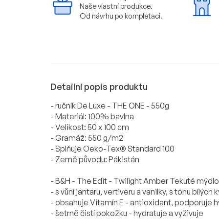
Naše vlastní produkce.
Od návrhu po kompletaci.
Detailní popis produktu
- ručník De Luxe - THE ONE - 550g
- Materiál: 100% bavlna
- Velikost: 50 x 100 cm
- Gramáž: 550 g/m2
- Splňuje Oeko-Tex® Standard 100
- Země původu: Pákistán
- B&H - The Edit - Twilight Amber Tekuté mýdlo
- s vůní jantaru, vertiveru a vanilky, s tónu bílýc
- obsahuje Vitamín E - antioxidant, podporuje h
- šetrně čistí pokožku - hydratuje a vyživuje