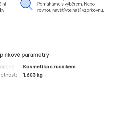
ální
Pomáháme s výběrem. Nebo
vky
rovnou navštivte naši vzorkovnu.
plňkové parametry
egorie
:
Kosmetika s ručníkem
otnost
:
1.603 kg