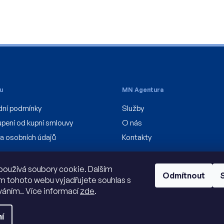
u
MN Agentura
ní podmínky
Služby
pení od kupní smlouvy
O nás
a osobních údajů
Kontakty
oužívá soubory cookie. Dalším
Odmítnout
 tohoto webu vyjadřujete souhlas s
íváním.. Více informací
zde
.
í