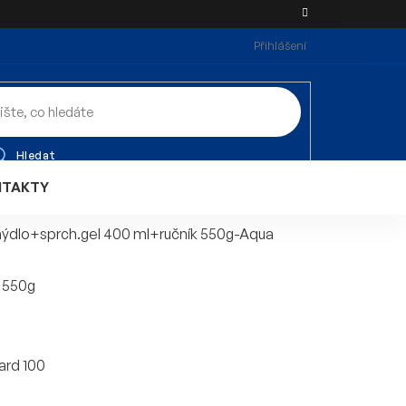
Přihlášení
Hledat
NTAKTY
ýdlo+sprch.gel 400 ml+ručník 550g-Aqua
- 550g
ard 100