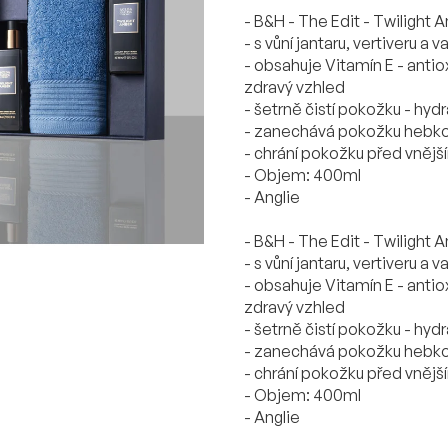
- B&H - The Edit - Twilight
- s vůní jantaru, vertiveru a 
- obsahuje Vitamín E - anti
zdravý vzhled
- šetrně čistí pokožku - hydr
- zanechává pokožku hebkou 
- chrání pokožku před vnější
- Objem: 400ml
- Anglie
- B&H - The Edit - Twilight
- s vůní jantaru, vertiveru a 
- obsahuje Vitamín E - anti
zdravý vzhled
- šetrně čistí pokožku - hydr
- zanechává pokožku hebkou 
- chrání pokožku před vnější
- Objem: 400ml
- Anglie