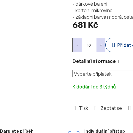
- dárkové balení
- karton-mikrovlna
- základní barva modrá, ostat
681 Kč
Měrná
cena:
Přidat
Detailní informace
K dodání do 3 týdnů
Tisk
Zeptat se
Darujete příběh
Individuální přístup