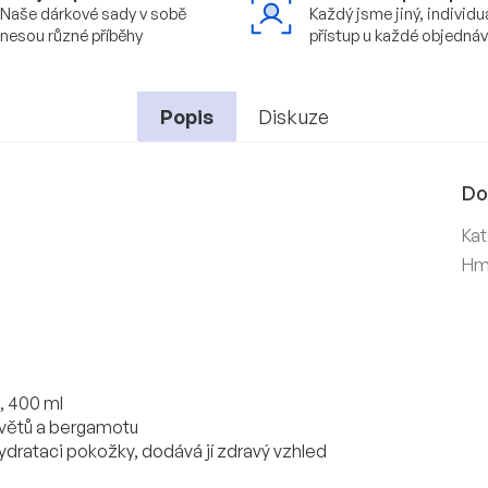
Naše dárkové sady v sobě
Každý jsme jiný, individu
nesou různé příběhy
přístup u každé objedná
Popis
Diskuze
Do
Kat
Hm
, 400 ml
h květů a bergamotu
ydrataci pokožky, dodává jí zdravý vzhled