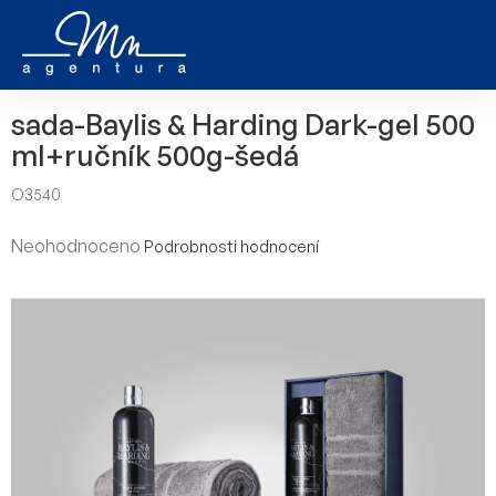
Přejít
na
obsah
sada-Baylis & Harding Dark-gel 500
ml+ručník 500g-šedá
O3540
Průměrné
Neohodnoceno
Podrobnosti hodnocení
hodnocení
produktu
je
0,0
z
5
hvězdiček.