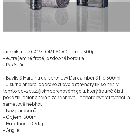
- ručník froté COMFORT 50x100 cm - 500g
- extra jemné froté, ozdobná bordura
- Pakistán
- Baylis & Harding gel sprchový Dark amber & Fig 500ml
- Jiskrná ambra, cedrové dřevo a šťavnatý fík se mísí v
tomto povzbuzujícím sprchovém gelu, který šetrně čistí
pokožku celého těla a zanechává ji bohatě hydratovanou a
sametově hebkou
- Bez parabenů
- Objem: 500ml
- Hmotnost: 0,6 kg
- Anglie