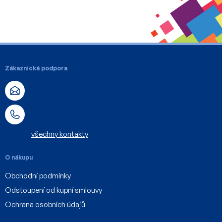
Z
á
Zákaznická podpora
p
a
t
í
všechny kontakty
O nákupu
Obchodní podmínky
Odstoupení od kupní smlouvy
Ochrana osobních údajů