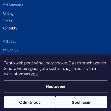
MN Agentura
Služby
O nás
Kontakty
Můj účet
Přihlášení
Registrace
Tento web používá soubory cookie. Dalším procházením
Můj účet
tohoto webu vyjadřujete souhlas s jejich používáním..
Více informací
zde
.
Nastavení
Vytvořil Shoptet
Odmítnout
Souhlasím
Copyright 2026
Agentura MN
. Všechna práva vyhrazena.
Prodej možný pouze podnikatelským subjektům s
IČO.