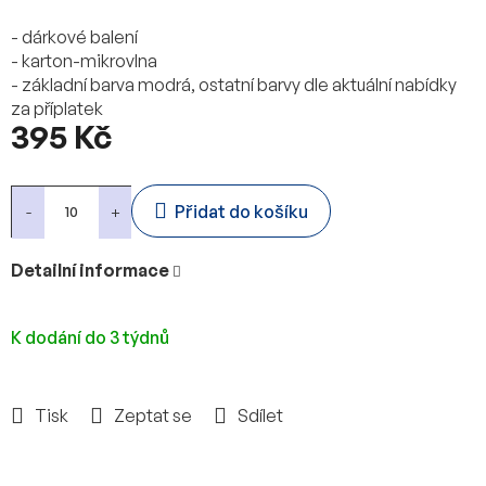
- dárkové balení
- karton-mikrovlna
- základní barva modrá, ostatní barvy dle aktuální nabídky
za příplatek
395 Kč
Měrná
cena:
Přidat do košíku
Detailní informace
K dodání do 3 týdnů
Tisk
Zeptat se
Sdílet