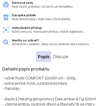
Dárkové sady
Naše vlastní produkce.
Od návrhu po kompletaci.
Darujete příběh
Naše dárkové sady v sobě
nesou různé příběhy
Individuální přístup
Každý jsme jiný, individuální
přístup u každé objednávky
Nevíte co vybrat?
Pomáháme s výběrem. Nebo
rovnou navštivte naši vzorkovnu.
Popis
Diskuze
Detailní popis produktu
- ručník froté COMFORT 50x100 cm - 500g
- extra jemné froté, ozdobná bordura
- Pakistán
- Baylis & Harding gel sprchový Dark amber & Fig 500ml
- Jiskrná ambra, cedrové dřevo a šťavnatý fík se mísí v