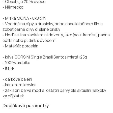
- Obsahuje 70% ovoce
- Německo
- Miska MONA - 8x8 cm
- Vhodná na dipy a dresinky, nebo chcete během filmu
zobat černé olivy či slané oříšky
- Hodí se i na sladké mini dezerty, jako jsou tiramisu, panna
cotta nebo pudink s ovocem
- Materiál: porcelán
- káva CORSINI Single Brasil Santos mletá 125g
- 100% arabika
- Itálie
- dárkové balení
- karton-mikrovlna
- základní barva modrá, ostatní barvy dle aktuální nabídky
za příplatek
Doplňkové parametry