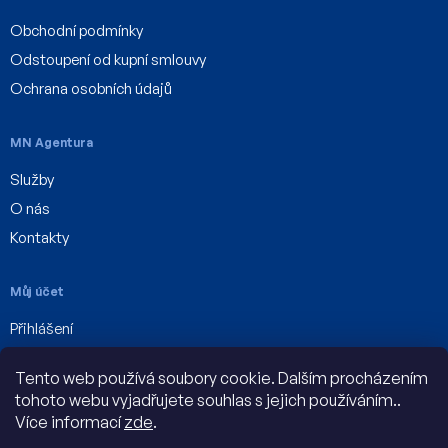
Obchodní podmínky
Odstoupení od kupní smlouvy
Ochrana osobních údajů
MN Agentura
Služby
O nás
Kontakty
Můj účet
Přihlášení
Registrace
Tento web používá soubory cookie. Dalším procházením
Můj účet
tohoto webu vyjadřujete souhlas s jejich používáním..
Více informací
zde
.