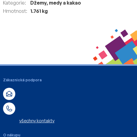
Kategorie
:
Džemy, medy a kakao
Hmotnost
:
1.761 kg
Z
á
Zákaznická podpora
p
a
t
í
všechny kontakty
O nákupu