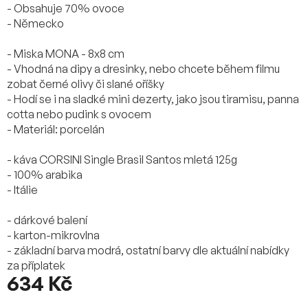
- Obsahuje 70% ovoce
- Německo
- Miska MONA - 8x8 cm
- Vhodná na dipy a dresinky, nebo chcete během filmu
zobat černé olivy či slané oříšky
- Hodí se i na sladké mini dezerty, jako jsou tiramisu, panna
cotta nebo pudink s ovocem
- Materiál: porcelán
- káva CORSINI Single Brasil Santos mletá 125g
- 100% arabika
- Itálie
- dárkové balení
- karton-mikrovlna
- základní barva modrá, ostatní barvy dle aktuální nabídky
za příplatek
634 Kč
Měrná