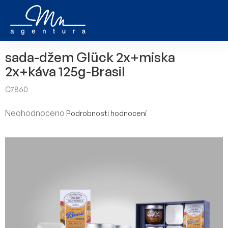
Přejít
na
obsah
sada-džem Glück 2x+miska
2x+káva 125g-Brasil
C7860
Průměrné
Neohodnoceno
Podrobnosti hodnocení
hodnocení
produktu
je
0,0
z
5
hvězdiček.