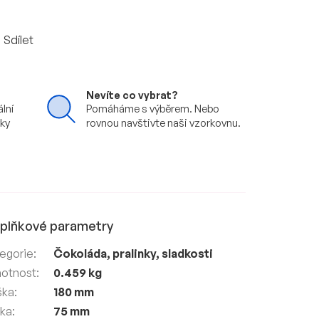
Sdílet
Nevíte co vybrat?
ální
Pomáháme s výběrem. Nebo
vky
rovnou navštivte naši vzorkovnu.
plňkové parametry
egorie
:
Čokoláda, pralinky, sladkosti
otnost
:
0.459 kg
ška
:
180 mm
lka
:
75 mm