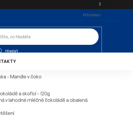
Přihlášení
Hledat
NTAKTY
ska - Mandle v čoko
čokoládě a skořicí - 120g
ená v lahodné mléčné čokoládě a obalená
těšení