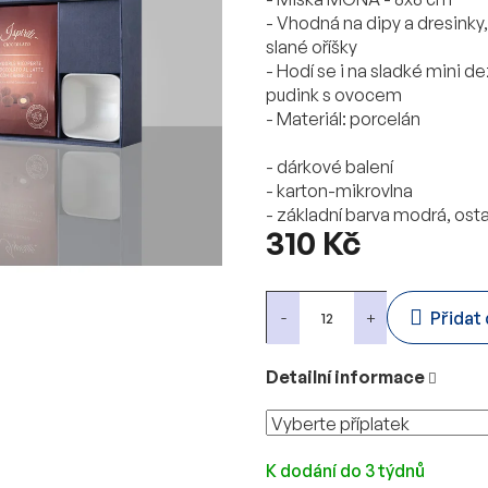
- Vhodná na dipy a dresinky
slané oříšky
- Hodí se i na sladké mini d
pudink s ovocem
- Materiál: porcelán
- dárkové balení
- karton-mikrovlna
- základní barva modrá, ostat
310 Kč
Měrná
cena:
Přidat
Detailní informace
K dodání do 3 týdnů