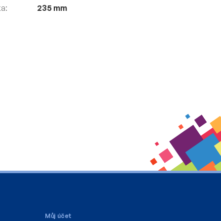
ka
:
235 mm
Můj účet