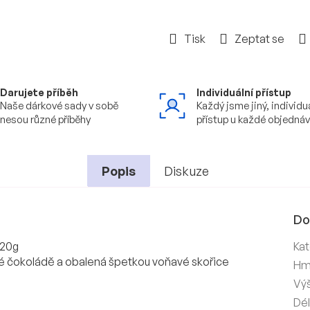
Tisk
Zeptat se
Darujete příběh
Individuální přístup
Naše dárkové sady v sobě
Každý jsme jiný, individu
nesou různé příběhy
přístup u každé objedná
Popis
Diskuze
Do
120g
Kat
né čokoládě a obalená špetkou voňavé skořice
Hm
Vý
Dé