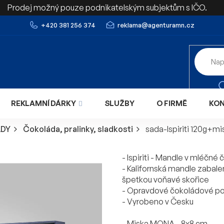
Prodej možný pouze podnikatelským subjektům s IČO.
+420 381 256 374
reklama@agenturamn.cz
REKLAMNÍ DÁRKY
SLUŽBY
O FIRMĚ
KO
ADY
Čokoláda, pralinky, sladkosti
sada-Ispiriti 120g+mi
- Ispiriti - Mandle v mléčné 
- Kalifornská mandle zabal
špetkou voňavé skořice
- Opravdové čokoládové po
- Vyrobeno v Česku
- Miska MONA - 8x8 cm