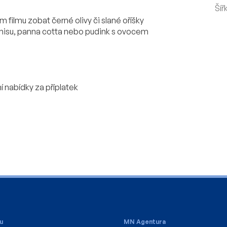
Šíř
filmu zobat černé olivy či slané oříšky
iramisu, panna cotta nebo pudink s ovocem
í nabídky za příplatek
u
MN Agentura