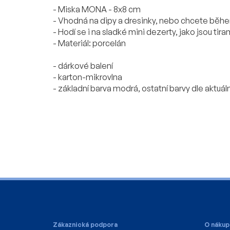
- Miska MONA - 8x8 cm
- Vhodná na dipy a dresinky, nebo chcete během 
- Hodí se i na sladké mini dezerty, jako jsou t
- Materiál: porcelán
- dárkové balení
- karton-mikrovlna
- základní barva modrá, ostatní barvy dle aktuáln
Z
á
p
a
Zákaznická podpora
O nákup